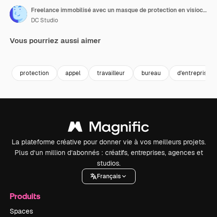
Freelance immobilisé avec un masque de protection en visioconférence
DC Studio
Vous pourriez aussi aimer
Premium
Premium
Premium
Premium
protection
appel
travailleur
bureau
d'entreprise
La plateforme créative pour donner vie à vos meilleurs projets.
Plus d’un million d’abonnés : créatifs, entreprises, agences et
studios.
Français
Produits
Spaces