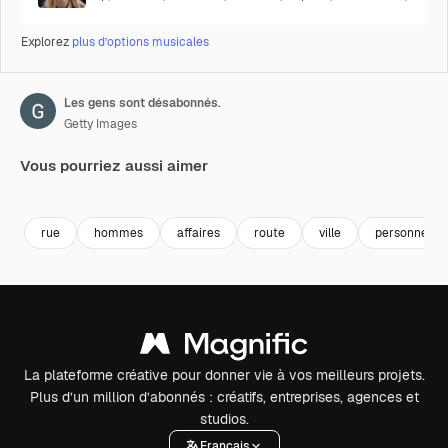
Explorez
plus d’options musicales
Les gens sont désabonnés.
Getty Images
Vous pourriez aussi aimer
Premium
Premium
rue
hommes
affaires
route
ville
personnes
La plateforme créative pour donner vie à vos meilleurs projets.
Plus d’un million d’abonnés : créatifs, entreprises, agences et
studios.
Français