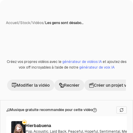
Accueil
/
Stock
/
Vidéos
/
Les gens sont désabo…
Créez vos propres vidéos avec le
générateur de vidéos IA
et ajoutez des
Premium
voix off incroyables à l’aide de notre
générateur de voix IA
Modifier la vidéo
Recréer
Créer un projet vid
Musique gratuite recommandée pour cette vidéo
Hierbabuena
Pop
,
Acoustic
,
Laid Back
,
Peaceful
,
Hopeful
,
Sentimental
,
Melanc