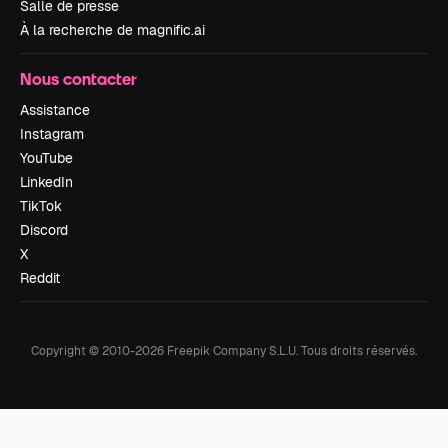
Salle de presse
À la recherche de magnific.ai
Nous contacter
Assistance
Instagram
YouTube
LinkedIn
TikTok
Discord
X
Reddit
Copyright © 2010-
2026
Freepik Company S.L.U.
Tous droits réservés
.