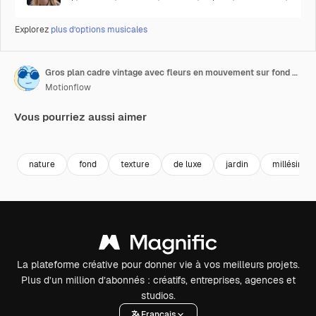
Explorez
plus d’options musicales
Gros plan cadre vintage avec fleurs en mouvement sur fond de mariage 10
Motionflow
Vous pourriez aussi aimer
Premium
Premium
Premium
Premium
nature
fond
texture
de luxe
jardin
millésime
La plateforme créative pour donner vie à vos meilleurs projets.
Plus d’un million d’abonnés : créatifs, entreprises, agences et
studios.
Français