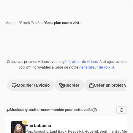
Accueil
/
Stock
/
Vidéos
/
Gros plan cadre vint…
Créez vos propres vidéos avec le
générateur de vidéos IA
et ajoutez des
Premium
voix off incroyables à l’aide de notre
générateur de voix IA
Modifier la vidéo
Recréer
Créer un projet vid
Musique gratuite recommandée pour cette vidéo
Hierbabuena
Pop
,
Acoustic
,
Laid Back
,
Peaceful
,
Hopeful
,
Sentimental
,
Melanc