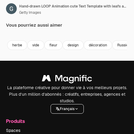
Hand-drawn LOOP Animation cute Text Template with leafs and berrys in doodle style on transparent background. Alpha channel.
Getty Images
Vous pourriez aussi aimer
Premium
Premium
Premium
Premium
herbe
vide
fleur
design
décoration
Russie
La plateforme créative pour donner vie à vos meilleurs projets.
Plus d’un million d’abonnés : créatifs, entreprises, agences et
studios.
Français
Produits
Spaces