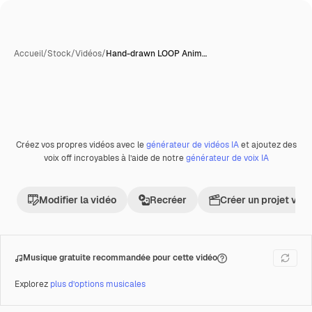
Accueil
/
Stock
/
Vidéos
/
Hand-drawn LOOP Anim…
Créez vos propres vidéos avec le
générateur de vidéos IA
et ajoutez des
Premium
voix off incroyables à l’aide de notre
générateur de voix IA
Modifier la vidéo
Recréer
Créer un projet vid
Musique gratuite recommandée pour cette vidéo
Explorez
plus d’options musicales