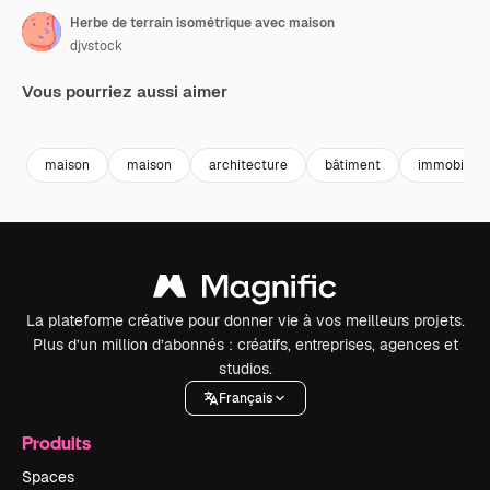
Herbe de terrain isométrique avec maison
djvstock
Vous pourriez aussi aimer
Premium
Premium
Premium
Premium
maison
maison
architecture
bâtiment
immobilier
La plateforme créative pour donner vie à vos meilleurs projets.
Plus d’un million d’abonnés : créatifs, entreprises, agences et
studios.
Français
Produits
Spaces