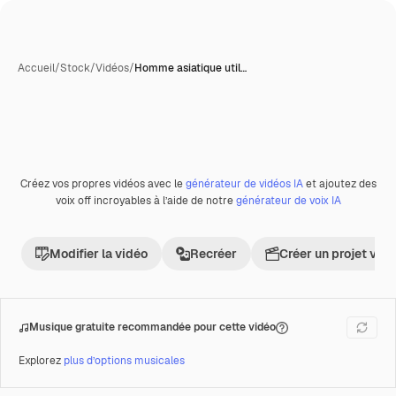
Accueil
/
Stock
/
Vidéos
/
Homme asiatique util…
Générée par l’IA
Créez vos propres vidéos avec le
générateur de vidéos IA
et ajoutez des
Premium
voix off incroyables à l’aide de notre
générateur de voix IA
Modifier la vidéo
Recréer
Créer un projet vid
Musique gratuite recommandée pour cette vidéo
Explorez
plus d’options musicales