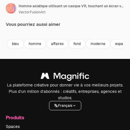
Homme asiatique utilisant un casque VR, touchant un écran virtuel sur fond bleu, avec espace de copie, au ralenti.
VectorFusionArt
Vous pourriez aussi aimer
Premium
Premium
Généré par l’IA
Premium
Premium
Généré par l
bleu
homme
affaires
fond
moderne
espace
La plateforme créative pour donner vie à vos meilleurs projets.
Plus d’un million d’abonnés : créatifs, entreprises, agences et
studios.
Français
Produits
Spaces