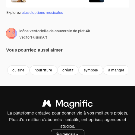
Explorez
plus d’options musicales
Icône vectorielle de couvercle de plat 4k
VectorFusionArt
Vous pourriez aussi aimer
Premium
Premium
Généré par l’IA
Premium
Premium
cuisine
nourriture
créatif
symbole
à manger
La plateforme créative pour donner vie à vos meilleurs projets.
Plus d’un million d’abonnés : créatifs, entreprises, agences et
studios.
Français