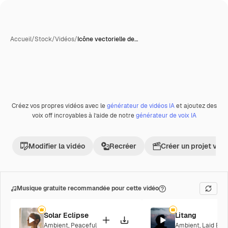
Accueil
/
Stock
/
Vidéos
/
Icône vectorielle de…
Générée par l’IA
Créez vos propres vidéos avec le
générateur de vidéos IA
et ajoutez des
Premium
voix off incroyables à l’aide de notre
générateur de voix IA
Modifier la vidéo
Recréer
Créer un projet vid
Musique gratuite recommandée pour cette vidéo
Solar Eclipse
Litang
Ambient
,
Peaceful
Ambient
,
Laid Bac