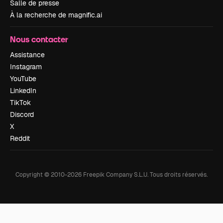
Salle de presse
À la recherche de magnific.ai
Nous contacter
Assistance
Instagram
YouTube
LinkedIn
TikTok
Discord
X
Reddit
Copyright © 2010-
2026
Freepik Company S.L.U.
Tous droits réservés
.