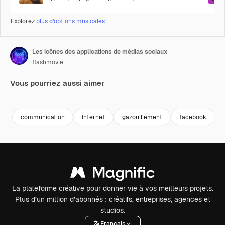
Explorez
plus d’options musicales
Les icônes des applications de médias sociaux
flashmovie
Vous pourriez aussi aimer
Premium
Premium
Généré par l’IA
Premium
Premium
communication
Internet
gazouillement
facebook
La plateforme créative pour donner vie à vos meilleurs projets.
Plus d’un million d’abonnés : créatifs, entreprises, agences et
studios.
Français