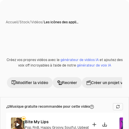
Accueil
/
Stock
/
Vidéos
/
Les icônes des appli…
Créez vos propres vidéos avec le
générateur de vidéos IA
et ajoutez des
Premium
voix off incroyables à l’aide de notre
générateur de voix IA
Modifier la vidéo
Recréer
Créer un projet vid
Musique gratuite recommandée pour cette vidéo
Bite My Lips
Pop
,
RnB
,
Happy
,
Groovy
,
Soulful
,
Upbeat