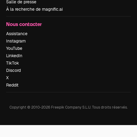
Salle de presse
À la recherche de magnific.ai
Nous contacter
Assistance
Instagram
YouTube
LinkedIn
TikTok
Discord
X
Reddit
Copyright © 2010-
2026
Freepik Company S.L.U.
Tous droits réservés
.