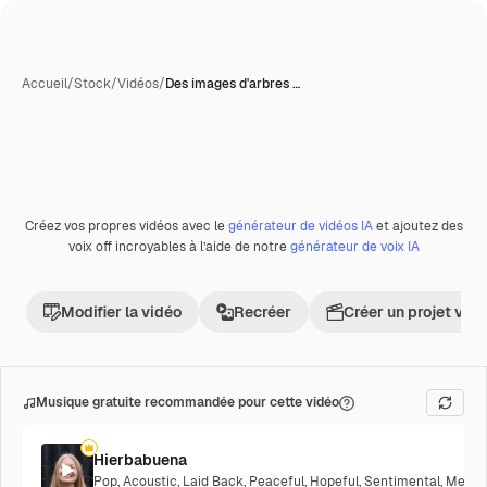
Accueil
/
Stock
/
Vidéos
/
Des images d'arbres …
Créez vos propres vidéos avec le
générateur de vidéos IA
et ajoutez des
Premium
voix off incroyables à l’aide de notre
générateur de voix IA
Modifier la vidéo
Recréer
Créer un projet vid
Musique gratuite recommandée pour cette vidéo
Hierbabuena
Pop
,
Acoustic
,
Laid Back
,
Peaceful
,
Hopeful
,
Sentimental
,
Melanc