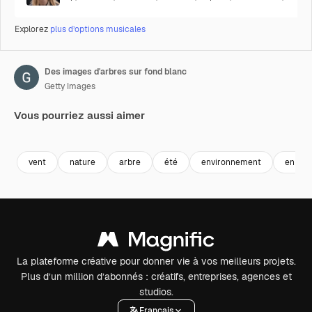
Explorez
plus d’options musicales
Des images d'arbres sur fond blanc
Getty Images
Vous pourriez aussi aimer
Premium
Premium
Premium
Premium
vent
nature
arbre
été
environnement
en plei
La plateforme créative pour donner vie à vos meilleurs projets.
Plus d’un million d’abonnés : créatifs, entreprises, agences et
studios.
Français