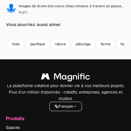
Images de drone d'un cours d'eau sinueux à travers un paysage rural australien.
brgfx
Vous pourriez aussi aimer
Premium
Premium
Premium
Premium
hiver
pacifique
nature
pâturage
ferme
herbe
La plateforme créative pour donner vie à vos meilleurs projets.
Plus d’un million d’abonnés : créatifs, entreprises, agences et
studios.
Français
Produits
Spaces