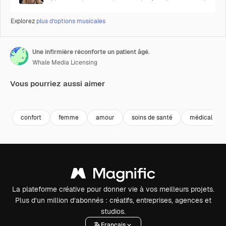
Explorez
plus d’options musicales
Une infirmière réconforte un patient âgé.
Whale Media Licensing
Vous pourriez aussi aimer
Premium
Premium
Généré par l’IA
Premium
Premium
confort
femme
amour
soins de santé
médical
La plateforme créative pour donner vie à vos meilleurs projets.
Plus d’un million d’abonnés : créatifs, entreprises, agences et
studios.
Français