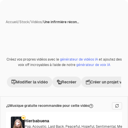
Accueil
/
Stock
/
Vidéos
/
Une infirmière récon…
Créez vos propres vidéos avec le
générateur de vidéos IA
et ajoutez des
Premium
voix off incroyables à l’aide de notre
générateur de voix IA
Modifier la vidéo
Recréer
Créer un projet vid
Musique gratuite recommandée pour cette vidéo
Hierbabuena
Pop
,
Acoustic
,
Laid Back
,
Peaceful
,
Hopeful
,
Sentimental
,
Melanc