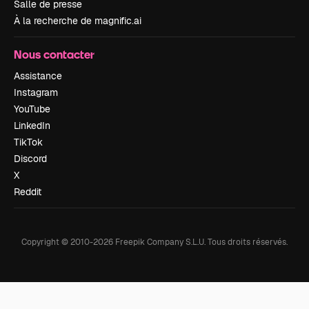
Salle de presse
À la recherche de magnific.ai
Nous contacter
Assistance
Instagram
YouTube
LinkedIn
TikTok
Discord
X
Reddit
Copyright © 2010-
2026
Freepik Company S.L.U.
Tous droits réservés
.