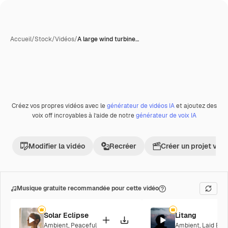
Accueil
/
Stock
/
Vidéos
/
A large wind turbine…
Créez vos propres vidéos avec le
générateur de vidéos IA
et ajoutez des
Premium
voix off incroyables à l’aide de notre
générateur de voix IA
Modifier la vidéo
Recréer
Créer un projet vid
Musique gratuite recommandée pour cette vidéo
Solar Eclipse
Litang
Ambient
,
Peaceful
Ambient
,
Laid Bac