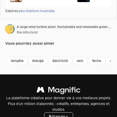
Explorez
plus d’options musicales
A large wind turbine plant. Sustainable and renewable green energy from the wind. Turbines arranged on a mountain plateau. Windy weather before the storm.
BlackBoxGuild
Vous pourriez aussi aimer
Premium
Premium
Premium
Premium
tempête
énergie
électricité
vent
ferme
vert
La plateforme créative pour donner vie à vos meilleurs projets.
Plus d’un million d’abonnés : créatifs, entreprises, agences et
studios.
Français