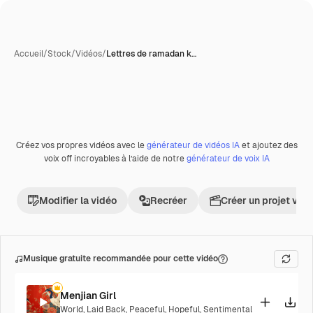
Accueil
/
Stock
/
Vidéos
/
Lettres de ramadan k…
Créez vos propres vidéos avec le
générateur de vidéos IA
et ajoutez des
Premium
voix off incroyables à l’aide de notre
générateur de voix IA
Modifier la vidéo
Recréer
Créer un projet vid
Musique gratuite recommandée pour cette vidéo
Menjian Girl
World
,
Laid Back
,
Peaceful
,
Hopeful
,
Sentimental