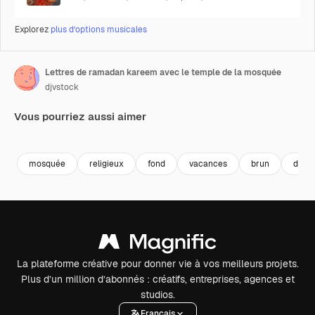
Explorez
plus d’options musicales
Lettres de ramadan kareem avec le temple de la mosquée
djvstock
Vous pourriez aussi aimer
Premium
Premium
Premium
Premium
mosquée
religieux
fond
vacances
brun
d'or
La plateforme créative pour donner vie à vos meilleurs projets.
Plus d’un million d’abonnés : créatifs, entreprises, agences et
studios.
Français