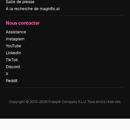
Salle de presse
À la recherche de magnific.ai
Nous contacter
Assistance
Instagram
YouTube
LinkedIn
TikTok
Discord
X
Reddit
Copyright © 2010-
2026
Freepik Company S.L.U.
Tous droits réservés
.