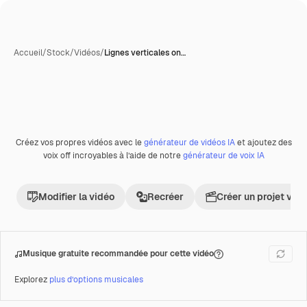
Accueil
/
Stock
/
Vidéos
/
Lignes verticales on…
Créez vos propres vidéos avec le
générateur de vidéos IA
et ajoutez des
Premium
voix off incroyables à l’aide de notre
générateur de voix IA
Modifier la vidéo
Recréer
Créer un projet vid
Musique gratuite recommandée pour cette vidéo
Explorez
plus d’options musicales