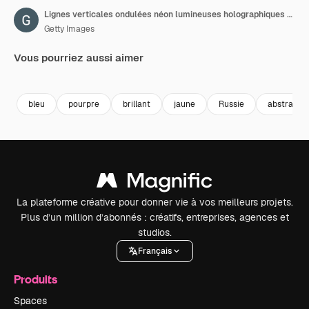
Lignes verticales ondulées néon lumineuses holographiques vibrantes sur fond noir
Getty Images
Vous pourriez aussi aimer
Premium
Premium
Premium
Premium
bleu
pourpre
brillant
jaune
Russie
abstrait
La plateforme créative pour donner vie à vos meilleurs projets.
Plus d’un million d’abonnés : créatifs, entreprises, agences et
studios.
Français
Produits
Spaces