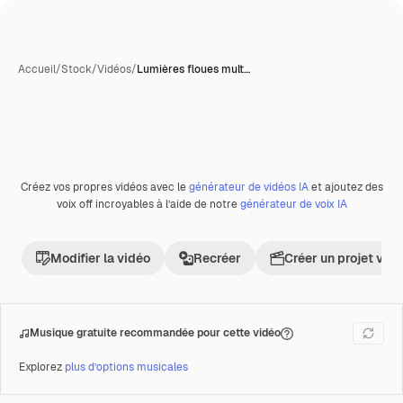
Accueil
/
Stock
/
Vidéos
/
Lumières floues mult…
Créez vos propres vidéos avec le
générateur de vidéos IA
et ajoutez des
Premium
voix off incroyables à l’aide de notre
générateur de voix IA
Modifier la vidéo
Recréer
Créer un projet vid
Musique gratuite recommandée pour cette vidéo
Explorez
plus d’options musicales