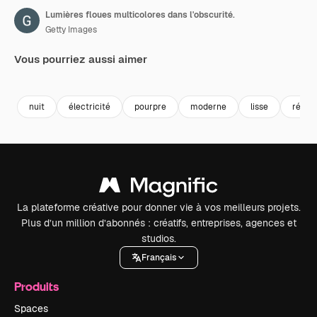
Lumières floues multicolores dans l'obscurité.
Getty Images
Vous pourriez aussi aimer
Premium
Premium
Premium
Premium
nuit
électricité
pourpre
moderne
lisse
réflex
La plateforme créative pour donner vie à vos meilleurs projets.
Plus d’un million d’abonnés : créatifs, entreprises, agences et
studios.
Français
Produits
Spaces