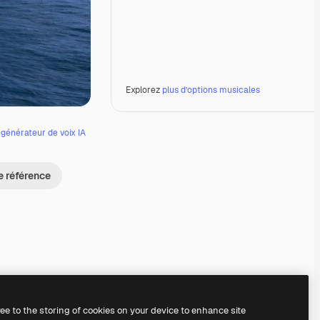
Explorez
plus d’options musicales
e
générateur de voix IA
e référence
Premium
Premium
Premium
Premium
ree to the storing of cookies on your device to enhance site