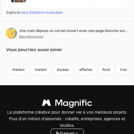
Explorez
plus d’options musicales
Une main dépose un carnet ouvert avec une page blanche sur une table, avec une règle et un stylo-bille sur les côtés.
BlackBoxGuild
Vous pourriez aussi aimer
Premium
Premium
Premium
Premium
maison
maison
bureau
affaires
fond
travail
La plateforme créative pour donner vie à vos meilleurs projets.
Plus d’un million d’abonnés : créatifs, entreprises, agences et
studios.
Français