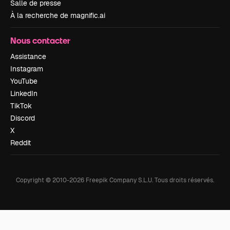
Salle de presse
À la recherche de magnific.ai
Nous contacter
Assistance
Instagram
YouTube
LinkedIn
TikTok
Discord
X
Reddit
Copyright © 2010-
2026
Freepik Company S.L.U.
Tous droits réservés
.