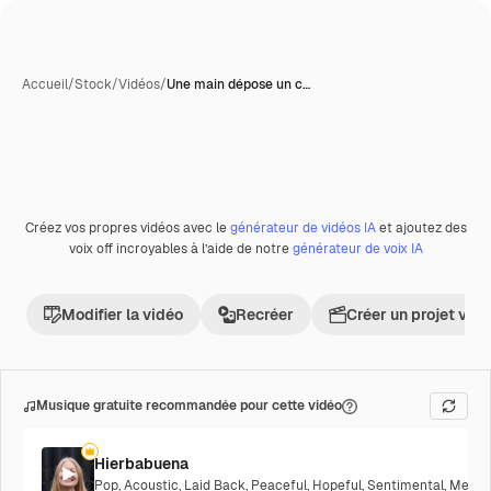
Accueil
/
Stock
/
Vidéos
/
Une main dépose un c…
Créez vos propres vidéos avec le
générateur de vidéos IA
et ajoutez des
Premium
voix off incroyables à l’aide de notre
générateur de voix IA
Modifier la vidéo
Recréer
Créer un projet vid
Musique gratuite recommandée pour cette vidéo
Hierbabuena
Pop
,
Acoustic
,
Laid Back
,
Peaceful
,
Hopeful
,
Sentimental
,
Melanc