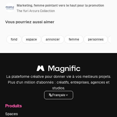
Marketing, femme pointant vers le haut pour la promotion
The Yuri Arcurs Collection
Vous pourriez aussi aimer
Premium
Premium
Premium
Premium
fond
espace
annoncer
femme
personnes
an
La plateforme créative pour donner vie à vos meilleurs projets.
Plus d’un million d’abonnés : créatifs, entreprises, agences et
studios.
Français
Produits
Spaces