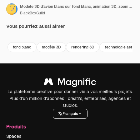
Modèle 3D d'avion blanc sur fond blanc, animation 3D, zoom arrière de la caméra
BlackBoxGuild
Vous pourriez aussi aimer
Premium
Premium
Premium
Premium
fond blanc
modèle 3D
rendering 3D
technologie aérona
La plateforme créative pour donner vie à vos meilleurs projets.
Plus d’un million d’abonnés : créatifs, entreprises, agences et
studios.
Français
Produits
Spaces