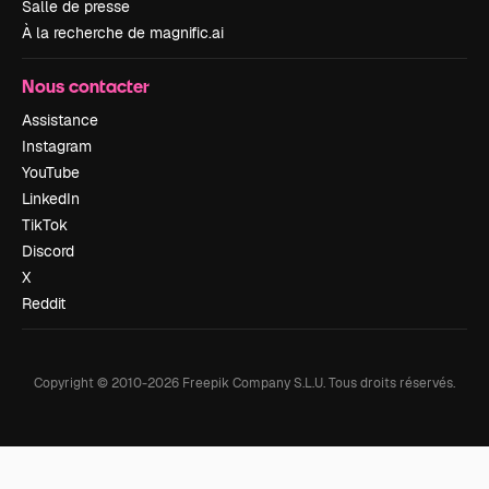
Salle de presse
À la recherche de magnific.ai
Nous contacter
Assistance
Instagram
YouTube
LinkedIn
TikTok
Discord
X
Reddit
Copyright © 2010-
2026
Freepik Company S.L.U.
Tous droits réservés
.