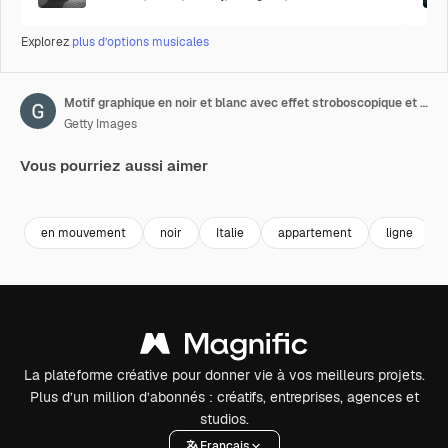
Explorez
plus d’options musicales
Motif graphique en noir et blanc avec effet stroboscopique et hypnotique, augmentant puis diminuant de taille.
Getty Images
Vous pourriez aussi aimer
Premium
Premium
Premium
Premium
en mouvement
noir
Italie
appartement
ligne
La plateforme créative pour donner vie à vos meilleurs projets.
Plus d’un million d’abonnés : créatifs, entreprises, agences et
studios.
Français