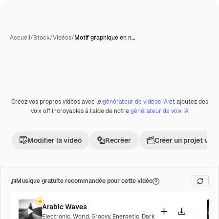
Accueil
/
Stock
/
Vidéos
/
Motif graphique en n…
Créez vos propres vidéos avec le
générateur de vidéos IA
et ajoutez des
Premium
voix off incroyables à l’aide de notre
générateur de voix IA
Modifier la vidéo
Recréer
Créer un projet vid
Musique gratuite recommandée pour cette vidéo
Arabic Waves
Electronic
,
World
,
Groovy
,
Energetic
,
Dark