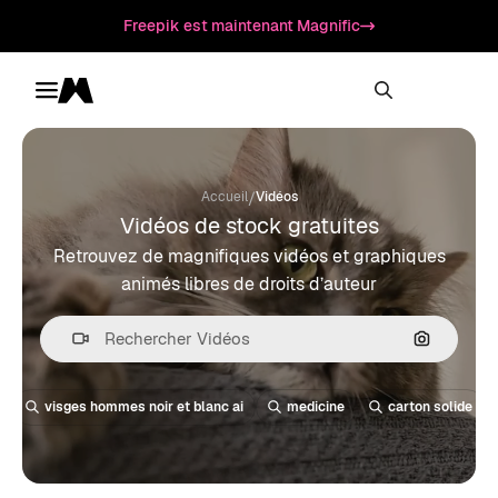
Freepik est maintenant Magnific
Toggle menu
Magnific
/
Accueil
Vidéos
Vidéos de stock gratuites
Retrouvez de magnifiques vidéos et graphiques
animés libres de droits d’auteur
Recherche
visges hommes noir et blanc ai
medicine
carton solide