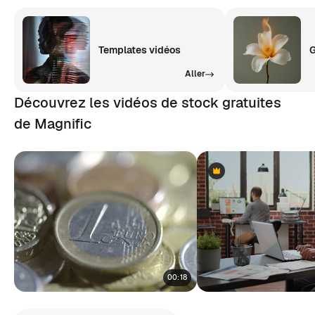
Templates vidéos
G
Aller
Découvrez les vidéos de stock gratuites
de Magnific
Premium
Premium
00:18