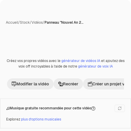
Accueil
/
Stock
/
Vidéos
/
Panneau "Nouvel An 2…
Générée par l’IA
Créez vos propres vidéos avec le
générateur de vidéos IA
et ajoutez des
Premium
voix off incroyables à l’aide de notre
générateur de voix IA
Modifier la vidéo
Recréer
Créer un projet vid
Musique gratuite recommandée pour cette vidéo
Explorez
plus d’options musicales