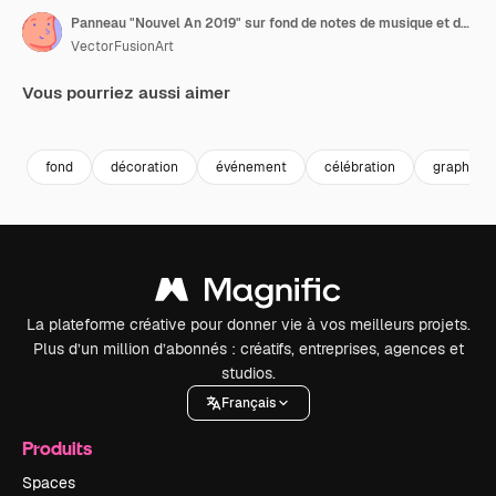
Panneau "Nouvel An 2019" sur fond de notes de musique et de lumière dorée 4K
VectorFusionArt
Vous pourriez aussi aimer
Premium
Premium
Généré par l’IA
Premium
Premium
fond
décoration
événement
célébration
graphique
La plateforme créative pour donner vie à vos meilleurs projets.
Plus d’un million d’abonnés : créatifs, entreprises, agences et
studios.
Français
Produits
Spaces