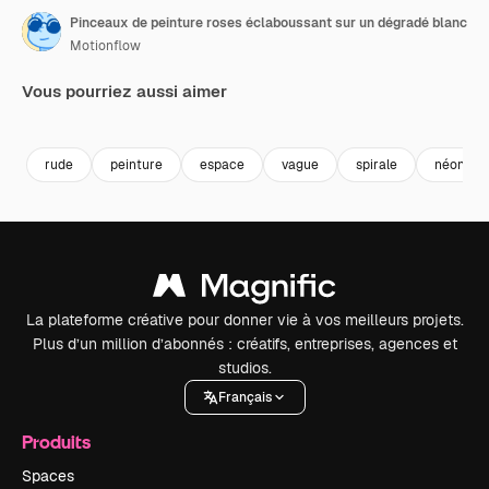
Pinceaux de peinture roses éclaboussant sur un dégradé blanc
Motionflow
Vous pourriez aussi aimer
Premium
Premium
Premium
Premium
rude
peinture
espace
vague
spirale
néon
La plateforme créative pour donner vie à vos meilleurs projets.
Plus d’un million d’abonnés : créatifs, entreprises, agences et
studios.
Français
Produits
Spaces