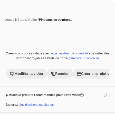
Accueil
/
Stock
/
Vidéos
/
Pinceaux de peinture…
Créez vos propres vidéos avec le
générateur de vidéos IA
et ajoutez des
Premium
voix off incroyables à l’aide de notre
générateur de voix IA
Modifier la vidéo
Recréer
Créer un projet vid
Musique gratuite recommandée pour cette vidéo
Explorez
plus d’options musicales