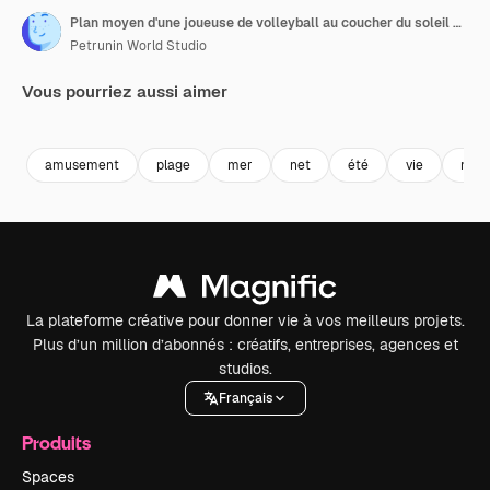
Plan moyen d'une joueuse de volleyball au coucher du soleil effectuant un geste technique avec le ballon au ralenti.
Petrunin World Studio
Vous pourriez aussi aimer
Premium
Premium
Premium
Premium
amusement
plage
mer
net
été
vie
mai
La plateforme créative pour donner vie à vos meilleurs projets.
Plus d’un million d’abonnés : créatifs, entreprises, agences et
studios.
Français
Produits
Spaces