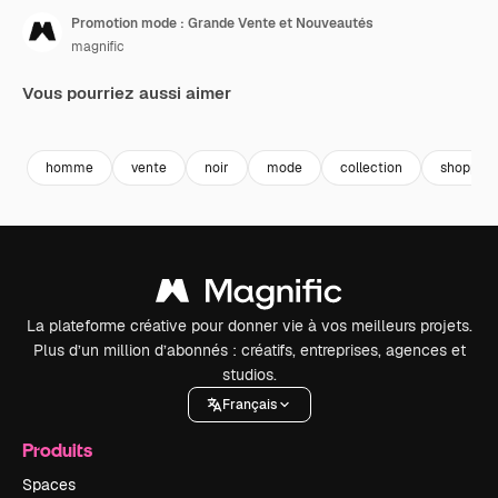
Promotion mode : Grande Vente et Nouveautés
magnific
Vous pourriez aussi aimer
Premium
Premium
Premium
Premium
homme
vente
noir
mode
collection
shopping
La plateforme créative pour donner vie à vos meilleurs projets.
Plus d’un million d’abonnés : créatifs, entreprises, agences et
studios.
Français
Produits
Spaces