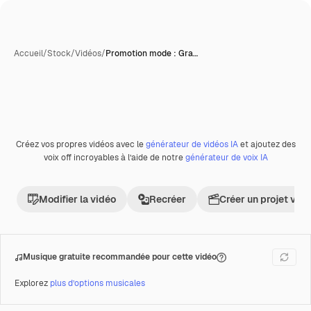
Accueil
/
Stock
/
Vidéos
/
Promotion mode : Gra…
Créez vos propres vidéos avec le
générateur de vidéos IA
et ajoutez des
Premium
voix off incroyables à l’aide de notre
générateur de voix IA
Modifier la vidéo
Recréer
Créer un projet vid
Musique gratuite recommandée pour cette vidéo
Explorez
plus d’options musicales