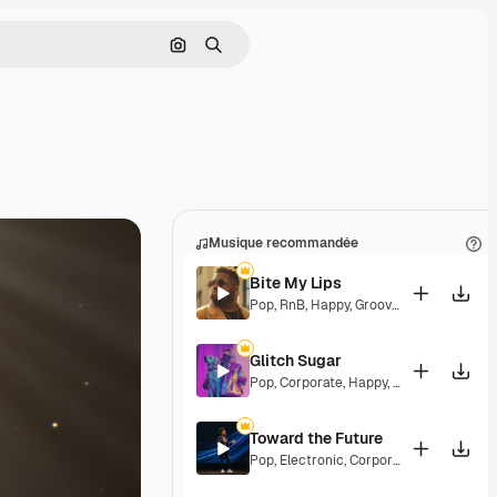
Rechercher par image
Rechercher
Musique recommandée
Bite My Lips
Pop
,
RnB
,
Happy
,
Groovy
,
Soulful
,
Upbeat
Glitch Sugar
Pop
,
Corporate
,
Happy
,
Groovy
,
Upbeat
Toward the Future
Pop
,
Electronic
,
Corporate
,
Happy
,
Energ