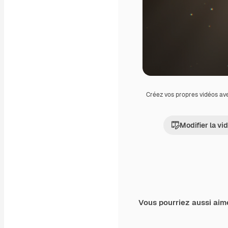
Créez vos propres vidéos av
Modifier la vi
Vous pourriez aussi aim
Premium
Premium