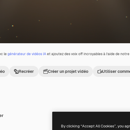
ec le
générateur de vidéos IA
et ajoutez des voix off incroyables à l’aide de notr
déo
Recréer
Créer un projet vidéo
Utiliser comm
er
Premium
Premium
By clicking “Accept All Cookies”, you ag