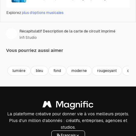
Explorez
plus d’options musicales
Récapitulatif Description de la carte de circuit imprimé
Infi Studio
Vous pourriez aussi aimer
Premium
Premium
Premium
Premium
lumière
bleu
fond
moderne
rougeoyant
desi
La plateforme créative pour donner vie à vos meilleurs projets.
Plus d’un million d’abonnés : créatifs, entreprises, agences et
studios.
Français