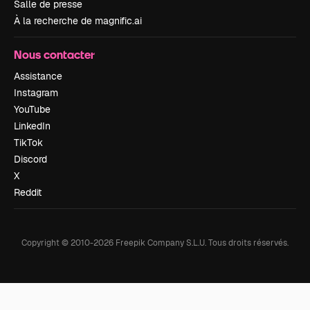
Salle de presse
À la recherche de magnific.ai
Nous contacter
Assistance
Instagram
YouTube
LinkedIn
TikTok
Discord
X
Reddit
Copyright © 2010-
2026
Freepik Company S.L.U.
Tous droits réservés
.