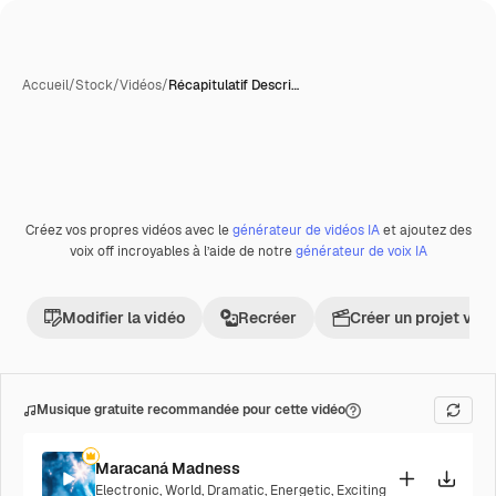
Accueil
/
Stock
/
Vidéos
/
Récapitulatif Descri…
Créez vos propres vidéos avec le
générateur de vidéos IA
et ajoutez des
Premium
voix off incroyables à l’aide de notre
générateur de voix IA
Modifier la vidéo
Recréer
Créer un projet vid
Musique gratuite recommandée pour cette vidéo
Maracaná Madness
Electronic
,
World
,
Dramatic
,
Energetic
,
Exciting