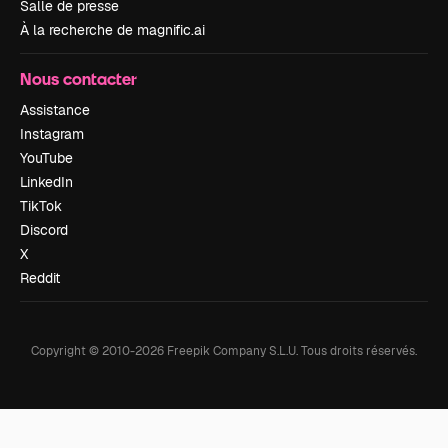
Salle de presse
À la recherche de magnific.ai
Nous contacter
Assistance
Instagram
YouTube
LinkedIn
TikTok
Discord
X
Reddit
Copyright © 2010-
2026
Freepik Company S.L.U.
Tous droits réservés
.