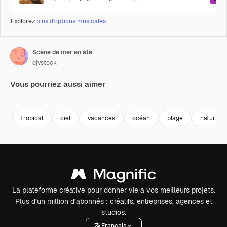
Explorez
plus d’options musicales
Scène de mer en été
djvstock
Vous pourriez aussi aimer
Premium
Premium
Premium
Premium
tropical
ciel
vacances
océan
plage
nature
La plateforme créative pour donner vie à vos meilleurs projets.
Plus d’un million d’abonnés : créatifs, entreprises, agences et
studios.
Français