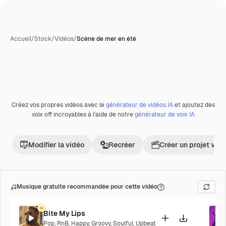
Accueil
/
Stock
/
Vidéos
/
Scène de mer en été
Créez vos propres vidéos avec le
générateur de vidéos IA
et ajoutez des
Premium
voix off incroyables à l’aide de notre
générateur de voix IA
Modifier la vidéo
Recréer
Créer un projet vid
Musique gratuite recommandée pour cette vidéo
Bite My Lips
Pop
,
RnB
,
Happy
,
Groovy
,
Soulful
,
Upbeat