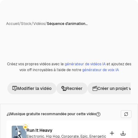
Accueil
/
Stock
/
Vidéos
/
Séquence d'animation…
Créez vos propres vidéos avec le
générateur de vidéos IA
et ajoutez des
Premium
voix off incroyables à l’aide de notre
générateur de voix IA
Modifier la vidéo
Recréer
Créer un projet vid
Musique gratuite recommandée pour cette vidéo
Run It Heavy
Electronic
,
Hip Hop
,
Corporate
,
Epic
,
Energetic