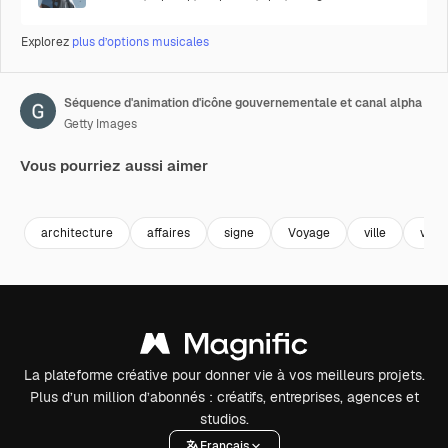
Explorez
plus d’options musicales
Séquence d'animation d'icône gouvernementale et canal alpha
Getty Images
Vous pourriez aussi aimer
Premium
Premium
Premium
Premium
architecture
affaires
signe
Voyage
ville
ville
La plateforme créative pour donner vie à vos meilleurs projets.
Plus d’un million d’abonnés : créatifs, entreprises, agences et
studios.
Français