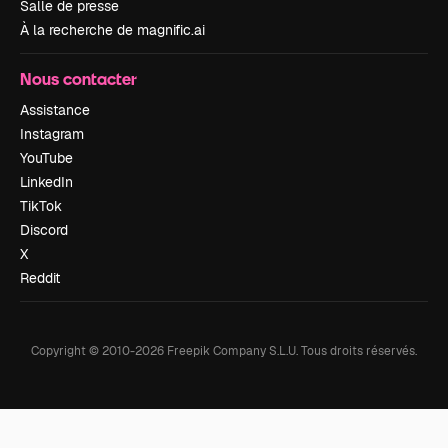
Salle de presse
À la recherche de magnific.ai
Nous contacter
Assistance
Instagram
YouTube
LinkedIn
TikTok
Discord
X
Reddit
Copyright © 2010-
2026
Freepik Company S.L.U.
Tous droits réservés
.