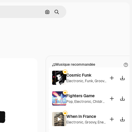
Rechercher par image
Rechercher
Musique recommandée
Cosmic Funk
Electronic
,
Funk
,
Groovy
,
Energetic
Fighters Game
Pop
,
Electronic
,
Children
,
Synthwave
,
Ep
When In France
Electronic
,
Groovy
,
Energetic
,
Playful
,
Ex