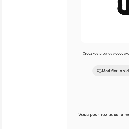
Créez vos propres vidéos av
Modifier la vi
Vous pourriez aussi aim
Premium
Premium