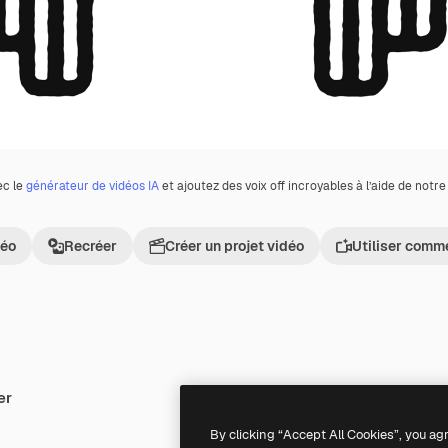
ec le
générateur de vidéos IA
et ajoutez des voix off incroyables à l’aide de notr
déo
Recréer
Créer un projet vidéo
Utiliser comm
er
Premium
Premium
By clicking “Accept All Cookies”, you ag