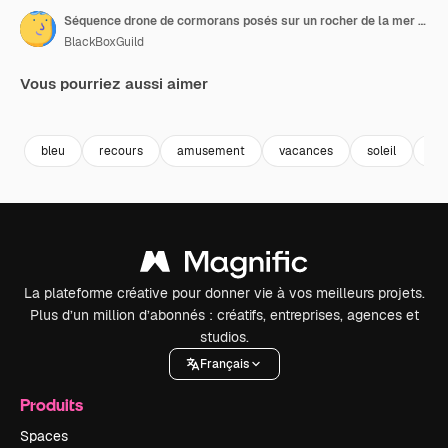
Séquence drone de cormorans posés sur un rocher de la mer Méditerranée.
BlackBoxGuild
Vous pourriez aussi aimer
Premium
Premium
Premium
Premium
bleu
recours
amusement
vacances
soleil
pl
La plateforme créative pour donner vie à vos meilleurs projets.
Plus d’un million d’abonnés : créatifs, entreprises, agences et
studios.
Français
Produits
Spaces