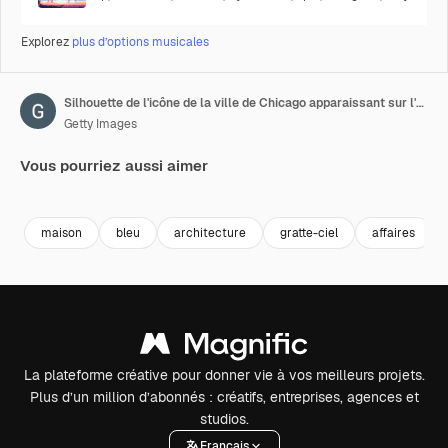
Explorez
plus d’options musicales
Silhouette de l'icône de la ville de Chicago apparaissant sur l'écran vert
Getty Images
Vous pourriez aussi aimer
Premium
Premium
Premium
Premium
maison
bleu
architecture
gratte-ciel
affaires
La plateforme créative pour donner vie à vos meilleurs projets.
Plus d’un million d’abonnés : créatifs, entreprises, agences et
studios.
Français