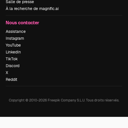
Salle de presse
À la recherche de magnific.ai
Nous contacter
Assistance
Instagram
YouTube
LinkedIn
TikTok
Discord
X
Reddit
Copyright © 2010-
2026
Freepik Company S.L.U.
Tous droits réservés
.