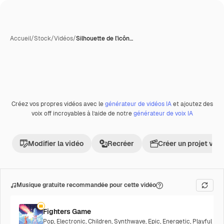
Accueil
/
Stock
/
Vidéos
/
Silhouette de l'icôn…
Créez vos propres vidéos avec le
générateur de vidéos IA
et ajoutez des
Premium
voix off incroyables à l’aide de notre
générateur de voix IA
Modifier la vidéo
Recréer
Créer un projet vid
Musique gratuite recommandée pour cette vidéo
Fighters Game
Pop
,
Electronic
,
Children
,
Synthwave
,
Epic
,
Energetic
,
Playful