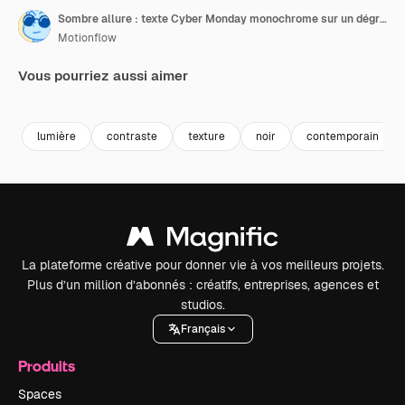
Sombre allure : texte Cyber Monday monochrome sur un dégradé
Motionflow
Vous pourriez aussi aimer
Premium
Premium
Premium
Premium
lumière
contraste
texture
noir
contemporain
La plateforme créative pour donner vie à vos meilleurs projets.
Plus d’un million d’abonnés : créatifs, entreprises, agences et
studios.
Français
Produits
Spaces