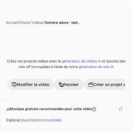
Accueil
/
Stock
/
Vidéos
/
Sombre allure : text…
Créez vos propres vidéos avec le
générateur de vidéos IA
et ajoutez des
Premium
voix off incroyables à l’aide de notre
générateur de voix IA
Modifier la vidéo
Recréer
Créer un projet vid
Musique gratuite recommandée pour cette vidéo
Explorez
plus d’options musicales