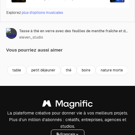
Explorez
plus d’options musicales
Tasse à thé en verre avec des feuilles de menthe fraîche et du thé chaud
eleven_studio
Vous pourriez aussi aimer
Premium
Premium
Premium
Premium
table
petit déjeuner
thé
boire
nature morte
La plateforme créative pour donner vie à vos meilleurs projets.
Plus d’un million d’abonnés : créatifs, entreprises, agences et
studios.
Français