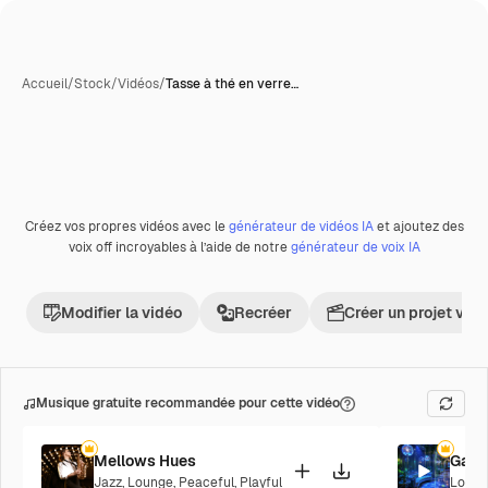
Accueil
/
Stock
/
Vidéos
/
Tasse à thé en verre…
Créez vos propres vidéos avec le
générateur de vidéos IA
et ajoutez des
Premium
voix off incroyables à l’aide de notre
générateur de voix IA
Modifier la vidéo
Recréer
Créer un projet vid
Musique gratuite recommandée pour cette vidéo
Mellows Hues
Galac
Jazz
,
Lounge
,
Peaceful
,
Playful
Loung