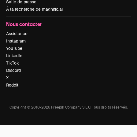
Salle de presse
À la recherche de magnific.ai
Nous contacter
Assistance
Instagram
YouTube
LinkedIn
TikTok
Discord
X
Reddit
Copyright © 2010-
2026
Freepik Company S.L.U.
Tous droits réservés
.