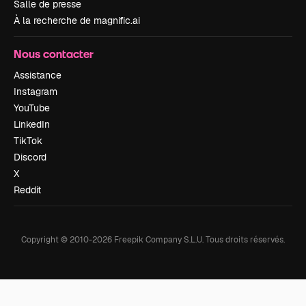
Salle de presse
À la recherche de magnific.ai
Nous contacter
Assistance
Instagram
YouTube
LinkedIn
TikTok
Discord
X
Reddit
Copyright © 2010-
2026
Freepik Company S.L.U.
Tous droits réservés
.