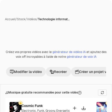
Accueil
/
Stock
/
Vidéos
/
Technologie informat…
Créez vos propres vidéos avec le
générateur de vidéos IA
et ajoutez des
Premium
voix off incroyables à l’aide de notre
générateur de voix IA
Modifier la vidéo
Recréer
Créer un projet vid
Musique gratuite recommandée pour cette vidéo
Cosmic Funk
F
Electronic
,
Funk
,
Groovy
,
Energetic
P