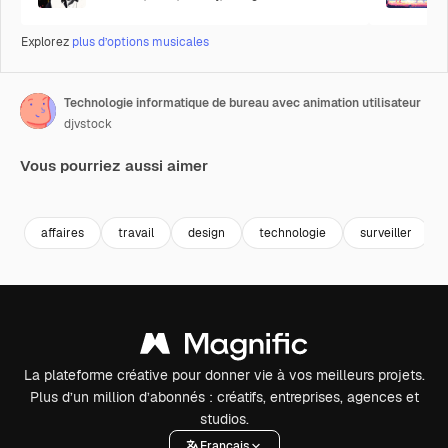
Explorez
plus d’options musicales
Technologie informatique de bureau avec animation utilisateur
djvstock
Vous pourriez aussi aimer
Premium
Premium
Premium
Premium
affaires
travail
design
technologie
surveiller
La plateforme créative pour donner vie à vos meilleurs projets.
Plus d’un million d’abonnés : créatifs, entreprises, agences et
studios.
Français