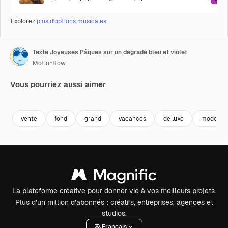
Explorez
plus d’options musicales
Texte Joyeuses Pâques sur un dégradé bleu et violet
Motionflow
Vous pourriez aussi aimer
Premium
Premium
Premium
Premium
vente
fond
grand
vacances
de luxe
moderne
La plateforme créative pour donner vie à vos meilleurs projets.
Plus d’un million d’abonnés : créatifs, entreprises, agences et
studios.
Français