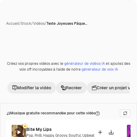
Accueil
/
Stock
/
Vidéos
/
Texte Joyeuses Pâque…
Créez vos propres vidéos avec le
générateur de vidéos IA
et ajoutez des
Premium
voix off incroyables à l’aide de notre
générateur de voix IA
Modifier la vidéo
Recréer
Créer un projet vid
Musique gratuite recommandée pour cette vidéo
Bite My Lips
Pop
,
RnB
,
Happy
,
Groovy
,
Soulful
,
Upbeat