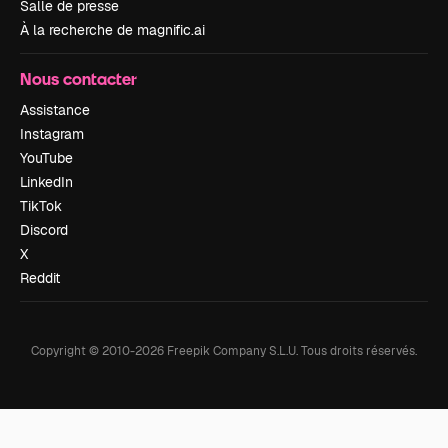
Salle de presse
À la recherche de magnific.ai
Nous contacter
Assistance
Instagram
YouTube
LinkedIn
TikTok
Discord
X
Reddit
Copyright © 2010-
2026
Freepik Company S.L.U.
Tous droits réservés
.