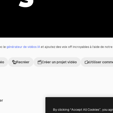
ec le
générateur de vidéos IA
et ajoutez des voix off incroyables à l’aide de notr
déo
Recréer
Créer un projet vidéo
Utiliser comm
er
Premium
Premium
By clicking “Accept All Cookies”, you ag