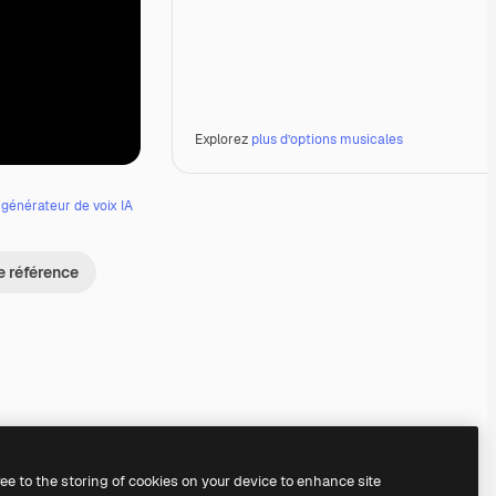
Explorez
plus d’options musicales
e
générateur de voix IA
e référence
Premium
Premium
Premium
Premium
ree to the storing of cookies on your device to enhance site