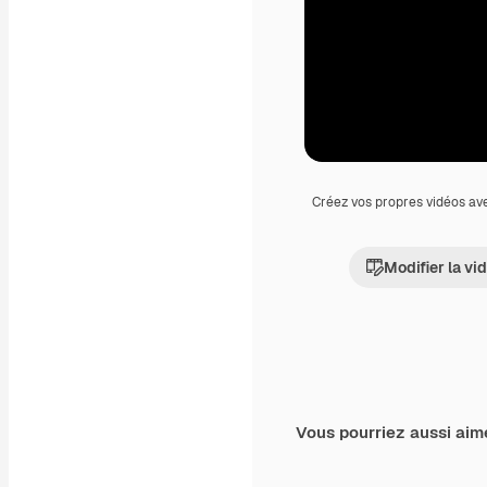
Créez vos propres vidéos av
Modifier la vi
Vous pourriez aussi aim
Premium
Premium