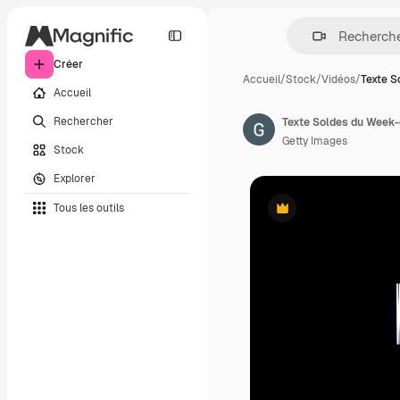
Créer
Accueil
/
Stock
/
Vidéos
/
Texte S
Accueil
Rechercher
Texte Soldes du Week-
Getty Images
Stock
Explorer
Tous les outils
Premium