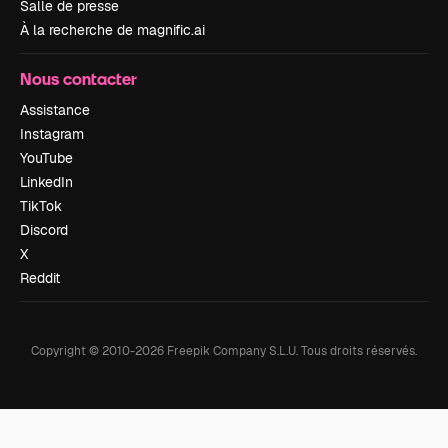
Salle de presse
À la recherche de magnific.ai
Nous contacter
Assistance
Instagram
YouTube
LinkedIn
TikTok
Discord
X
Reddit
Copyright © 2010-
2026
Freepik Company S.L.U.
Tous droits réservés
.