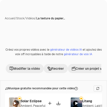
Accueil
/
Stock
/
Vidéos
/
La texture du papier…
Créez vos propres vidéos avec le
générateur de vidéos IA
et ajoutez des
Premium
voix off incroyables à l’aide de notre
générateur de voix IA
Modifier la vidéo
Recréer
Créer un projet vid
Musique gratuite recommandée pour cette vidéo
Solar Eclipse
Litang
Ambient
,
Peaceful
Ambient
,
Laid Bac