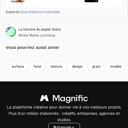
Explorez
plus d’options musicales
La texture du papier blanc
Whale Media Licensing
Vous pourriez aussi aimer
Premium
Premium
Premium
Premium
surface
fond
texture
design
grain
modèle
La plateforme créative pour donner vie à vos meilleurs projets.
Plus d’un million d’abonnés : créatifs, entreprises, agences et
studios.
Français