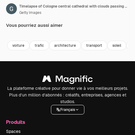
Timelapse of Cologne central cathedral with clouds passing by at river rhine hohenzollern bridge at sunrise
Getty Images
Vous pourriez aussi aimer
Premium
Premium
Premium
Premium
voiture
trafic
architecture
transport
soleil
ég
La plateforme créative pour donner vie à vos meilleurs projets.
Plus d’un million d’abonnés : créatifs, entreprises, agences et
studios.
Français
Produits
Spaces