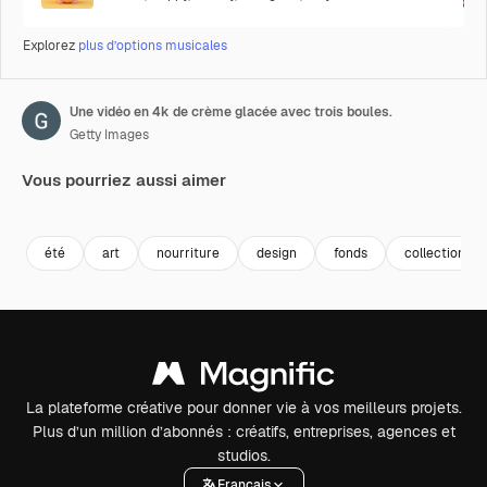
Explorez
plus d’options musicales
Une vidéo en 4k de crème glacée avec trois boules.
Getty Images
Vous pourriez aussi aimer
Premium
Premium
Premium
Premium
été
art
nourriture
design
fonds
collection
La plateforme créative pour donner vie à vos meilleurs projets.
Plus d’un million d’abonnés : créatifs, entreprises, agences et
studios.
Français