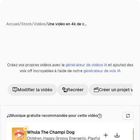
Accueil
/
Stock
/
Vidéos
/
Une vidéo en 4k de c…
Créez vos propres vidéos avec le
générateur de vidéos IA
et ajoutez des
Premium
voix off incroyables à l’aide de notre
générateur de voix IA
Modifier la vidéo
Recréer
Créer un projet vid
Musique gratuite recommandée pour cette vidéo
Whula The Champi Dog
Children
,
Happy
,
Groovy
,
Energetic
,
Playful