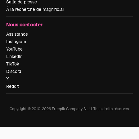
Salle de presse
À la recherche de magnific.ai
Nous contacter
Assistance
Instagram
YouTube
LinkedIn
TikTok
Discord
X
Reddit
Copyright © 2010-
2026
Freepik Company S.L.U.
Tous droits réservés
.