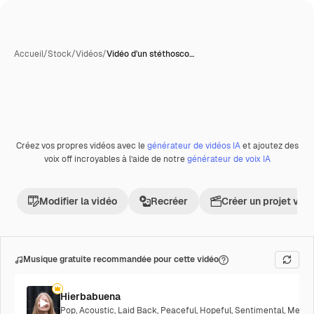
Accueil
/
Stock
/
Vidéos
/
Vidéo d'un stéthosco…
Créez vos propres vidéos avec le
générateur de vidéos IA
et ajoutez des
Premium
voix off incroyables à l’aide de notre
générateur de voix IA
Modifier la vidéo
Recréer
Créer un projet vid
Musique gratuite recommandée pour cette vidéo
Hierbabuena
Pop
,
Acoustic
,
Laid Back
,
Peaceful
,
Hopeful
,
Sentimental
,
Melanc