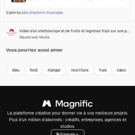
Explorez
plus d’options musicales
Vidéo d'un stéthoscope et de fruits et légumes frais sur une planche en bois en forme de cœur sur fond bleu
Wavebreak Media
Vous pourriez aussi aimer
Premium
Premium
Premium
Premium
bleu
fond
manger
nourriture
frais
cœur
La plateforme créative pour donner vie à vos meilleurs projets.
Plus d’un million d’abonnés : créatifs, entreprises, agences et
studios.
Français