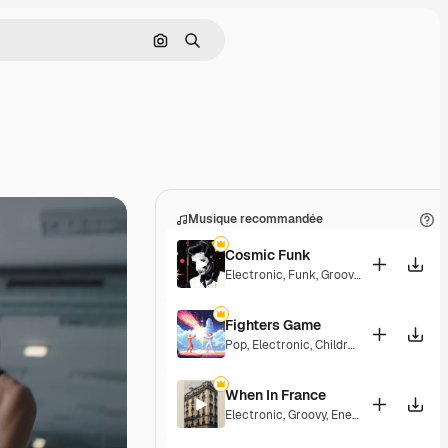
Rechercher par image
Rechercher
Musique recommandée
Cosmic Funk
Electronic
,
Funk
,
Groovy
,
Energetic
Fighters Game
Pop
,
Electronic
,
Children
,
Synthwave
,
Ep
When In France
Electronic
,
Groovy
,
Energetic
,
Playful
,
Ex