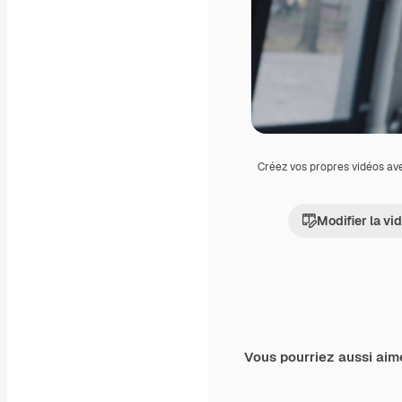
Créez vos propres vidéos av
Modifier la vi
Vous pourriez aussi aim
Premium
Premium