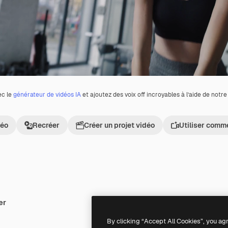
ec le
générateur de vidéos IA
et ajoutez des voix off incroyables à l’aide de notr
déo
Recréer
Créer un projet vidéo
Utiliser comm
er
Premium
Premium
By clicking “Accept All Cookies”, you ag