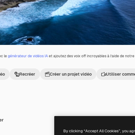
ec le
générateur de vidéos IA
et ajoutez des voix off incroyables à l’aide de notr
déo
Recréer
Créer un projet vidéo
Utiliser comm
er
Premium
Premium
By clicking “Accept All Cookies”, you ag