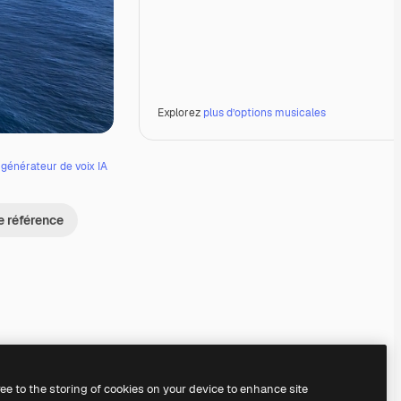
Explorez
plus d’options musicales
e
générateur de voix IA
e référence
Premium
Premium
Premium
Premium
ree to the storing of cookies on your device to enhance site