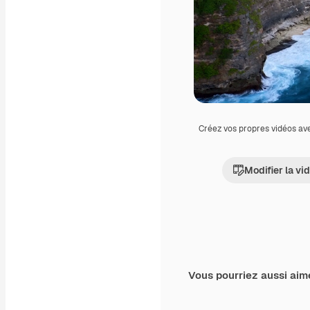
Créez vos propres vidéos av
Modifier la vi
Vous pourriez aussi aim
Premium
Premium