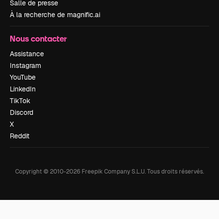
Salle de presse
À la recherche de magnific.ai
Nous contacter
Assistance
Instagram
YouTube
LinkedIn
TikTok
Discord
X
Reddit
Copyright © 2010-
2026
Freepik Company S.L.U.
Tous droits réservés
.