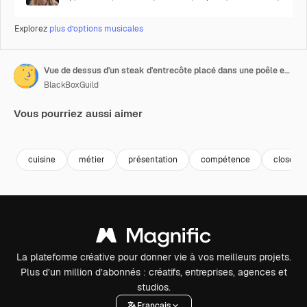
Explorez
plus d’options musicales
Vue de dessus d'un steak d'entrecôte placé dans une poêle en fonte
BlackBoxGuild
Vous pourriez aussi aimer
Premium
Premium
Premium
Premium
cuisine
métier
présentation
compétence
closeup
La plateforme créative pour donner vie à vos meilleurs projets.
Plus d’un million d’abonnés : créatifs, entreprises, agences et
studios.
Français