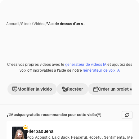
Accueil
/
Stock
/
Vidéos
/
Vue de dessus d'un s…
Créez vos propres vidéos avec le
générateur de vidéos IA
et ajoutez des
Premium
voix off incroyables à l’aide de notre
générateur de voix IA
Modifier la vidéo
Recréer
Créer un projet vid
Musique gratuite recommandée pour cette vidéo
Hierbabuena
Pop
,
Acoustic
,
Laid Back
,
Peaceful
,
Hopeful
,
Sentimental
,
Melanc