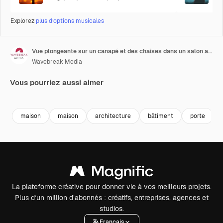
Explorez
plus d’options musicales
Vue plongeante sur un canapé et des chaises dans un salon avec des portes donnant sur une terrasse, espace de copie, ralenti
Wavebreak Media
Vous pourriez aussi aimer
Premium
Premium
Premium
Premium
maison
maison
architecture
bâtiment
porte
La plateforme créative pour donner vie à vos meilleurs projets.
Plus d’un million d’abonnés : créatifs, entreprises, agences et
studios.
Français