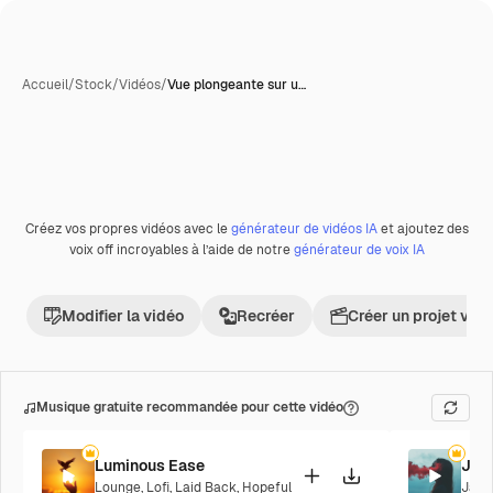
Accueil
/
Stock
/
Vidéos
/
Vue plongeante sur u…
Créez vos propres vidéos avec le
générateur de vidéos IA
et ajoutez des
Premium
voix off incroyables à l’aide de notre
générateur de voix IA
Modifier la vidéo
Recréer
Créer un projet vid
Musique gratuite recommandée pour cette vidéo
Luminous Ease
Jaz
Lounge
,
Lofi
,
Laid Back
,
Hopeful
Jazz