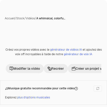
Accueil
/
Stock
/
Vidéos
/
A whimsical, colorfu…
Générée par l’IA
Créez vos propres vidéos avec le
générateur de vidéos IA
et ajoutez des
Premium
voix off incroyables à l’aide de notre
générateur de voix IA
Modifier la vidéo
Recréer
Créer un projet vid
Musique gratuite recommandée pour cette vidéo
Explorez
plus d’options musicales