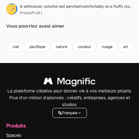
A whimsical, colorful owl perched comfortably on a fluffy cloud, resting peacefully against a vibrant blue sky filled with soft, billowy clouds and a hint of rainbow colors.
ProstoProfi )
Vous pourriez aussi aimer
Premium
Premium
Généré par l’IA
Premium
Premium
Généré par l
ciel
pacifique
nature
couleur
nuage
art
La plateforme créative pour donner vie à vos meilleurs projets.
Plus d’un million d’abonnés : créatifs, entreprises, agences et
studios.
Français
Produits
Spaces