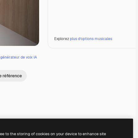
Explorez
plus d’options musicales
e
générateur de voix IA
e référence
Premium
Premium
Premium
Premium
ree to the storing of cookies on your device to enhance site