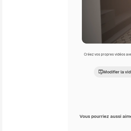
Créez vos propres vidéos av
Modifier la vi
Vous pourriez aussi aim
Premium
Premium