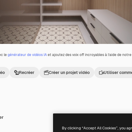
ec le
générateur de vidéos IA
et ajoutez des voix off incroyables à l’aide de notr
déo
Recréer
Créer un projet vidéo
Utiliser comm
er
Premium
Premium
By clicking “Accept All Cookies”, you ag