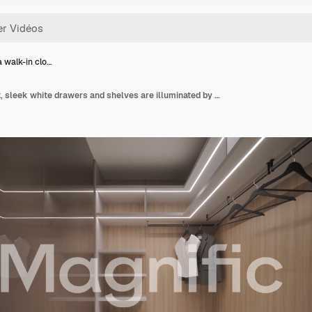
a walk-in clo…
Within a walk-in closet, sleek white drawers and shelves are illuminated by modern LED lighting, set against a warm wood backdrop, highlighting a well-organized and stylish space for clothing and accessories