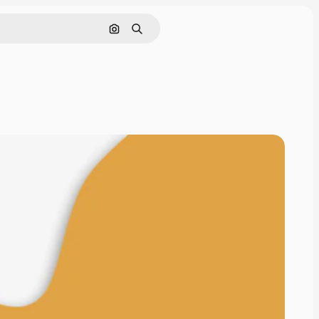
Rechercher par image
Rechercher