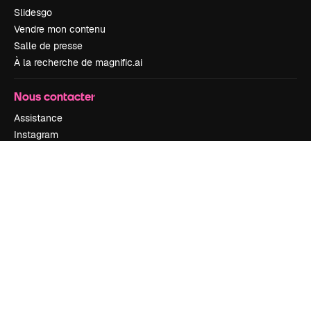
Slidesgo
Vendre mon contenu
Salle de presse
À la recherche de magnific.ai
Nous contacter
Assistance
Instagram
YouTube
LinkedIn
TikTok
Discord
X
Reddit
Copyright © 2010-
2026
Freepik Company S.L.U.
Tous droits réservés
.