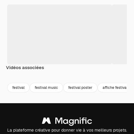
Vidéos associées
Premium
Premium
Premium
Premium
festival
festival music
festival poster
affiche festival
La plateforme créative pour donner vie à vos meilleurs projets.