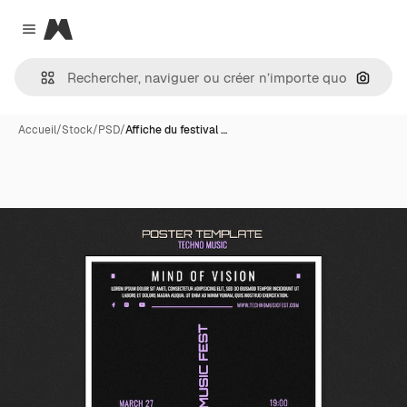
Magnific
Close menu
Recher
Accueil
/
Stock
/
PSD
/
Affiche du festival …