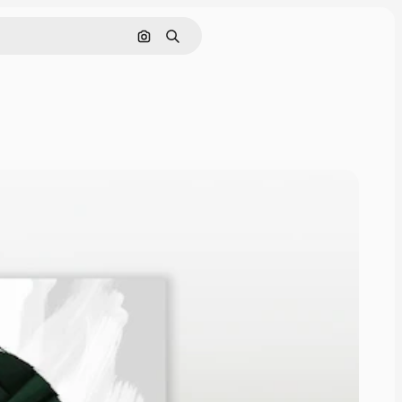
Rechercher par image
Rechercher